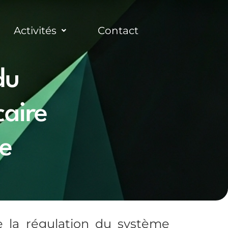
Activités
Contact
du
aire
ue
e la régulation du système