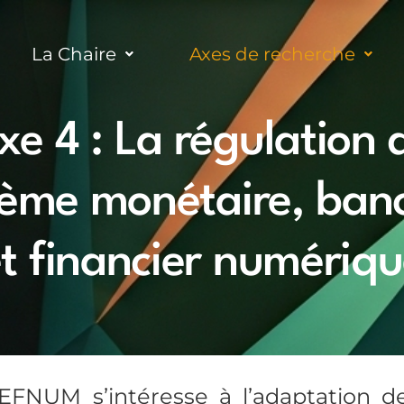
La Chaire
Axes de recherche
xe 4 : La régulation 
tème monétaire, banc
t financier numériq
EFNUM s’intéresse à l’adaptation d