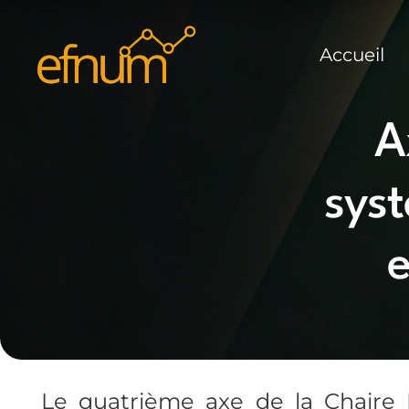
Accueil
A
sys
e
Le quatrième axe de la Chaire 